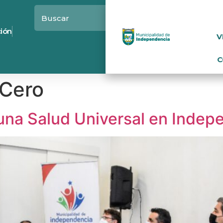
ción
V
C
Cero
 una Salud Universal en Indep