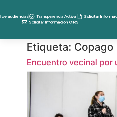
contenido
d de audiencias
Transparencia Activa
Solicitar Informa
Solicitar Información OIRS
Etiqueta:
Copago 
Encuentro vecinal por