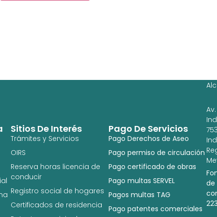
Ag
Ig
Al
Av.
In
a
Sitios De Interés
Pago De Servicios
753
Trámites y Servicios
Pago Derechos de Aseo
In
Re
OIRS
Pago permiso de circulación
Met
Reserva horas licencia de
Pago certificado de obras
Fo
conducir
al
Pago multas SERVEL
de
Registro social de hogares
co
na
Pagos multas TAG
22
Certificados de residencia
Pago patentes comerciales