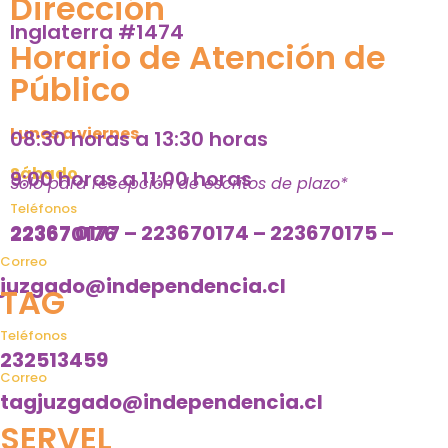
Dirección
Inglaterra #1474
Horario
de Atención de
Público
Lunes a viernes
08:30 horas a 13:30 horas
Sábado
9:00 horas a 11:00 horas
Solo para recepción de escritos de plazo*
Teléfonos
22367 0177 – 223670174 – 223670175 – 223670176
Correo
juzgado@independencia.cl
TAG
Teléfonos
232513459
Correo
tagjuzgado@independencia.cl
SERVEL