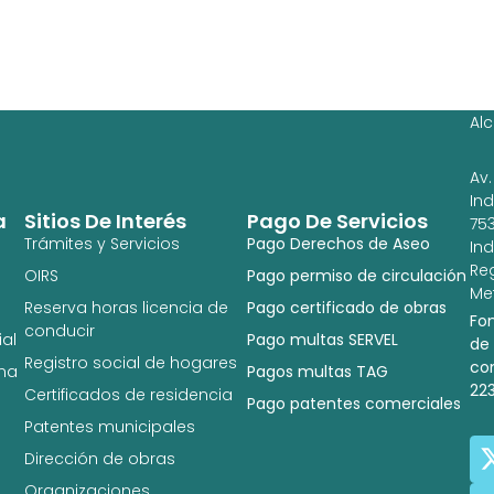
Ag
Ig
Al
Av.
In
a
Sitios De Interés
Pago De Servicios
753
Trámites y Servicios
Pago Derechos de Aseo
In
Re
OIRS
Pago permiso de circulación
Met
Reserva horas licencia de
Pago certificado de obras
Fo
conducir
al
Pago multas SERVEL
de
Registro social de hogares
co
na
Pagos multas TAG
22
Certificados de residencia
Pago patentes comerciales
Patentes municipales
Dirección de obras
Organizaciones