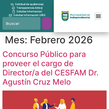
contenido
Solicitud de audiencias
Transparencia Activa
Solicitar Información
Solicitar Información OIRS
Mes:
Febrero 2026
Concurso Público para
proveer el cargo de
Director/a del CESFAM Dr.
Agustín Cruz Melo