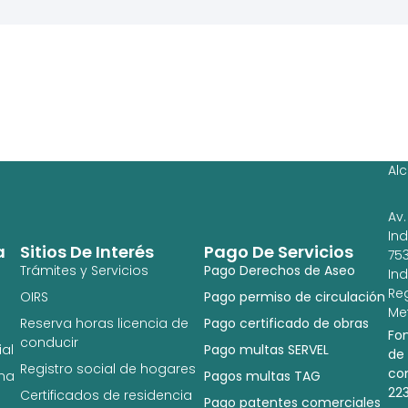
Ag
Ig
Al
Av.
In
a
Sitios De Interés
Pago De Servicios
753
Trámites y Servicios
Pago Derechos de Aseo
In
Re
OIRS
Pago permiso de circulación
Met
Reserva horas licencia de
Pago certificado de obras
Fo
conducir
al
Pago multas SERVEL
de
Registro social de hogares
co
na
Pagos multas TAG
22
Certificados de residencia
Pago patentes comerciales