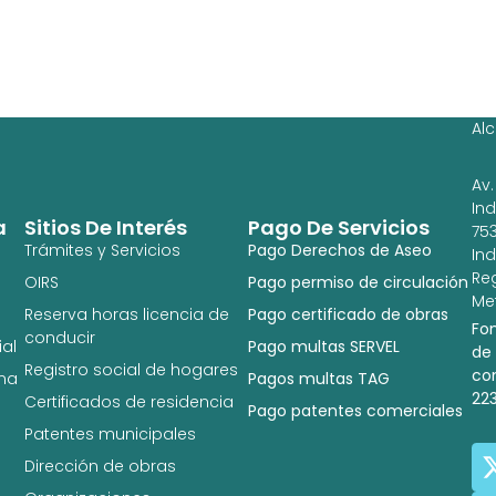
Ag
Ig
Al
Av.
In
a
Sitios De Interés
Pago De Servicios
753
Trámites y Servicios
Pago Derechos de Aseo
In
Re
OIRS
Pago permiso de circulación
Met
Reserva horas licencia de
Pago certificado de obras
Fo
conducir
al
Pago multas SERVEL
de
Registro social de hogares
co
na
Pagos multas TAG
22
Certificados de residencia
Pago patentes comerciales
Patentes municipales
Dirección de obras