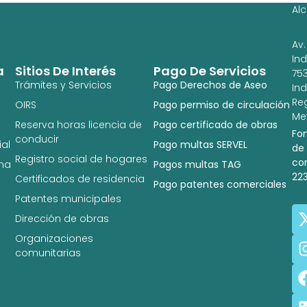
Al
Av.
In
a
Sitios De Interés
Pago De Servicios
753
Trámites y Servicios
Pago Derechos de Aseo
In
Re
OIRS
Pago permiso de circulación
Met
Reserva horas licencia de
Pago certificado de obras
Fo
conducir
al
Pago multas SERVEL
de
Registro social de hogares
co
na
Pagos multas TAG
22
Certificados de residencia
Pago patentes comerciales
Patentes municipales
Dirección de obras
Organizaciones
comunitarias