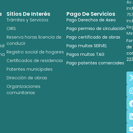
Av.
In
a
Sitios De Interés
Pago De Servicios
753
Trámites y Servicios
Pago Derechos de Aseo
In
Re
OIRS
Pago permiso de circulación
Met
Reserva horas licencia de
Pago certificado de obras
Fo
conducir
al
Pago multas SERVEL
de
Registro social de hogares
co
na
Pagos multas TAG
22
Certificados de residencia
Pago patentes comerciales
Patentes municipales
Dirección de obras
Organizaciones
comunitarias