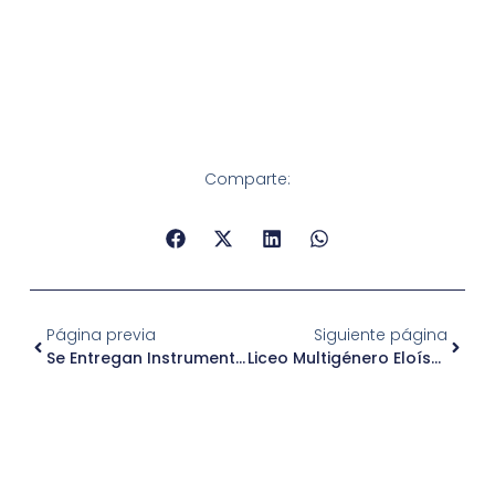
Comparte:
Página previa
Siguiente página
Se Entregan Instrumentos A La Orquesta Infantil Durante El 1° Concierto De Temporada 2019
Liceo Multigénero Eloísa Díaz Desde Hoy Es El Nuevo Nombre Del Liceo REAR