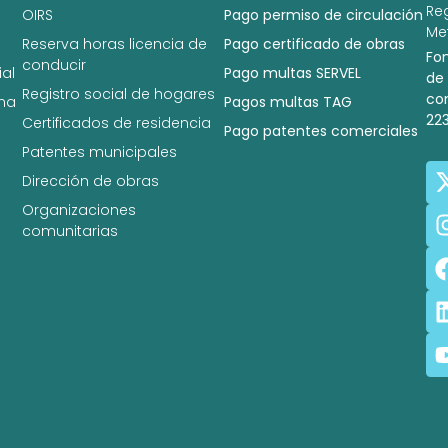
Re
OIRS
Pago permiso de circulación
Met
Reserva horas licencia de
Pago certificado de obras
Fo
conducir
al
Pago multas SERVEL
de
Registro social de hogares
co
na
Pagos multas TAG
22
Certificados de residencia
Pago patentes comerciales
Patentes municipales
Dirección de obras
Organizaciones
comunitarias