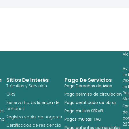
Ag
Ig
Al
Av.
In
a
Sitios De Interés
Pago De Servicios
753
Trámites y Servicios
Pago Derechos de Aseo
In
Re
OIRS
Pago permiso de circulación
Met
Reserva horas licencia de
Pago certificado de obras
Fo
conducir
al
Pago multas SERVEL
de
Registro social de hogares
co
na
Pagos multas TAG
22
Certificados de residencia
Pago patentes comerciales