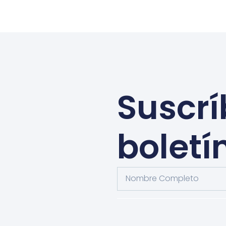
Suscrí
boletí