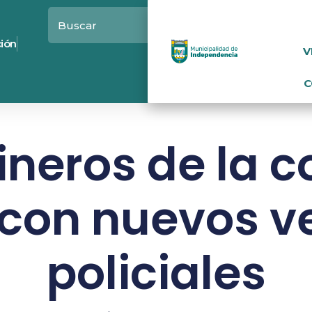
ción
V
C
ineros de la 
con nuevos v
policiales