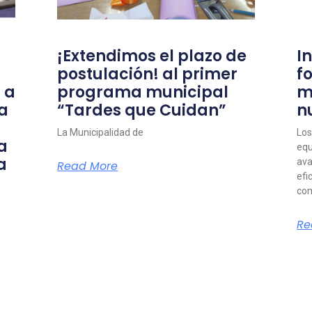
¡Extendimos el plazo de
I
postulación! al primer
f
 a
programa municipal
m
a
“Tardes que Cuidan”
n
La Municipalidad de
Los
a
equ
a
ava
Read More
efi
com
Re