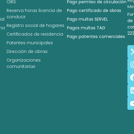
Re
OIRS
Pago permiso de circulación
Met
Reserva horas licencia de
Pago certificado de obras
Fo
conducir
al
Pago multas SERVEL
de
Registro social de hogares
co
na
Pagos multas TAG
22
Certificados de residencia
Pago patentes comerciales
Patentes municipales
Dirección de obras
Organizaciones
comunitarias