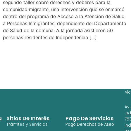
segundo taller sobre derechos y deberes para la
comunidad migrante, una intervención que se enmarcó
dentro del programa de Acceso a la Atención de Salud
a Personas Inmigrantes, dependiente del Departamento
de Salud de la comuna. A la jornada asistieron 50
personas residentes de Independencia […]
Ag
Ig
Al
Av.
In
a
Sitios De Interés
Pago De Servicios
753
Trámites y Servicios
Pago Derechos de Aseo
In