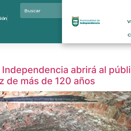
ción
V
C
: Independencia abrirá al públ
az de más de 120 años