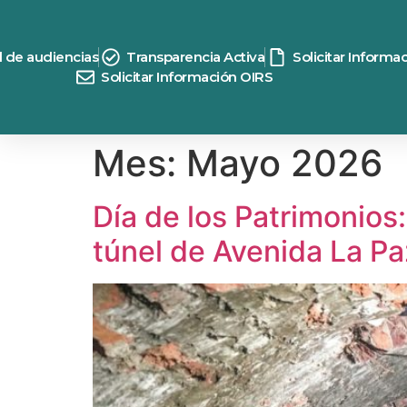
contenido
d de audiencias
Transparencia Activa
Solicitar Informa
Solicitar Información OIRS
Mes:
Mayo 2026
Día de los Patrimonios
túnel de Avenida La P