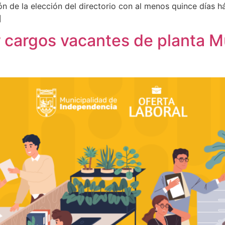
ón de la elección del directorio con al menos quince días há
]
 cargos vacantes de planta M