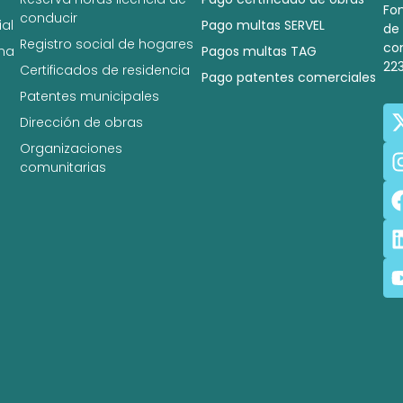
Fo
conducir
al
Pago multas SERVEL
de
Registro social de hogares
co
na
Pagos multas TAG
22
Certificados de residencia
Pago patentes comerciales
Patentes municipales
Dirección de obras
Organizaciones
comunitarias