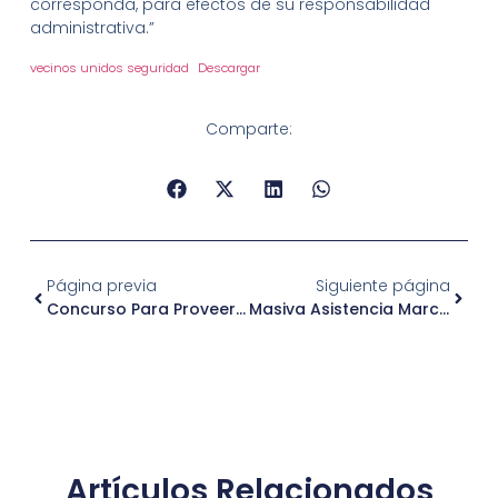
corresponda, para efectos de su responsabilidad
administrativa.”
vecinos unidos seguridad
Descargar
Comparte:
Página previa
Siguiente página
Concurso Para Proveer Cargos Vacantes De Planta Municipalidad De Lo Barnechea
Masiva Asistencia Marcó La Segunda Versión De La Feria Laboral Independencia 2026
Artículos Relacionados