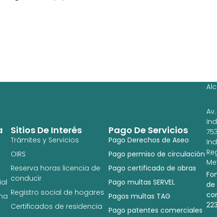
Ag
Ig
Al
Av.
In
a
Sitios De Interés
Pago De Servicios
753
Trámites y Servicios
Pago Derechos de Aseo
In
Re
OIRS
Pago permiso de circulación
Met
Reserva horas licencia de
Pago certificado de obras
Fo
conducir
al
Pago multas SERVEL
de
Registro social de hogares
co
na
Pagos multas TAG
22
Certificados de residencia
Pago patentes comerciales