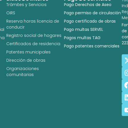
Trámites y Servicios
Pago Derechos de Aseo
In
Re
OIRS
Pago permiso de circulación
Met
Reserva horas licencia de
Pago certificado de obras
Fo
conducir
al
Pago multas SERVEL
de
Registro social de hogares
co
na
Pagos multas TAG
22
Certificados de residencia
Pago patentes comerciales
Patentes municipales
Dirección de obras
Organizaciones
comunitarias