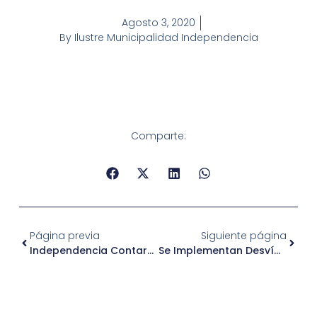
Agosto 3, 2020
By
Ilustre Municipalidad Independencia
Comparte:
Página previa
Siguiente página
Independencia Contará Con Dispositivos De Asesoría A Vecinos Para El Retiro Del 10% De Las AFP
Se Implementan Desvíos Por Obras Del Corredor De Av. Independencia