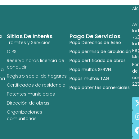
Ig
Al
Av.
In
a
Sitios De Interés
Pago De Servicios
753
Trámites y Servicios
Pago Derechos de Aseo
In
Re
OIRS
Pago permiso de circulación
Met
Reserva horas licencia de
Pago certificado de obras
Fo
conducir
al
Pago multas SERVEL
de
Registro social de hogares
co
na
Pagos multas TAG
22
Certificados de residencia
Pago patentes comerciales
Patentes municipales
Dirección de obras
Organizaciones
comunitarias