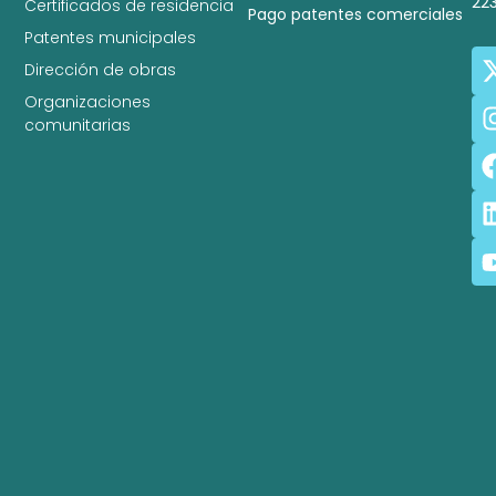
22
Certificados de residencia
Pago patentes comerciales
Patentes municipales
Dirección de obras
Organizaciones
comunitarias