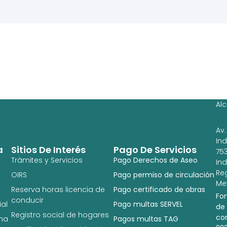
Ag
Ig
Al
Av.
In
a
Sitios De Interés
Pago De Servicios
753
Trámites y Servicios
Pago Derechos de Aseo
In
Re
OIRS
Pago permiso de circulación
Met
Reserva horas licencia de
Pago certificado de obras
Fo
conducir
al
Pago multas SERVEL
de
Registro social de hogares
co
na
Pagos multas TAG