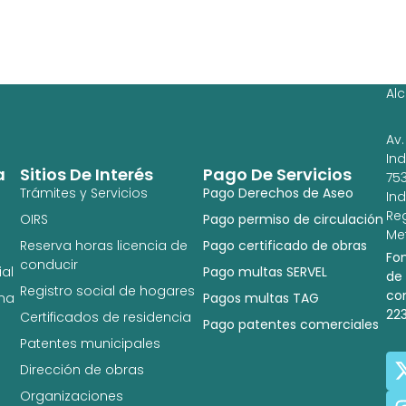
Ag
Ig
Al
Av.
In
a
Sitios De Interés
Pago De Servicios
753
Trámites y Servicios
Pago Derechos de Aseo
In
Re
OIRS
Pago permiso de circulación
Met
Reserva horas licencia de
Pago certificado de obras
Fo
conducir
al
Pago multas SERVEL
de
Registro social de hogares
co
na
Pagos multas TAG
22
Certificados de residencia
Pago patentes comerciales
Patentes municipales
Dirección de obras
Organizaciones