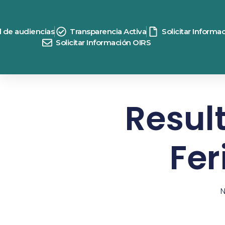
d de audiencias
Transparencia Activa
Solicitar Informa
Solicitar Información OIRS
Resul
Fer
N