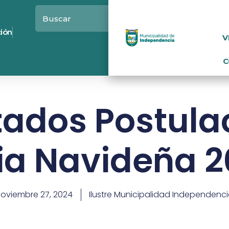
ción
V
C
tados Postula
ia Navideña 
oviembre 27, 2024
Ilustre Municipalidad Independenc