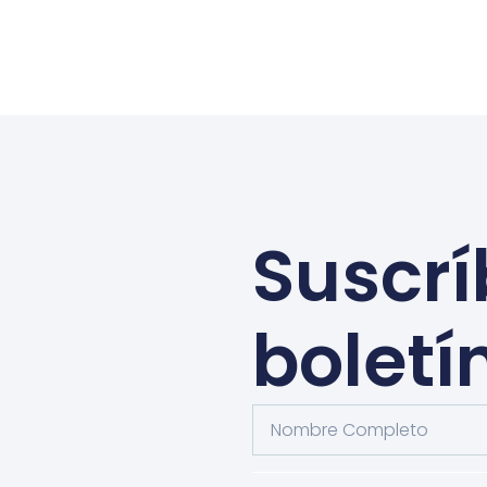
Suscrí
boletí