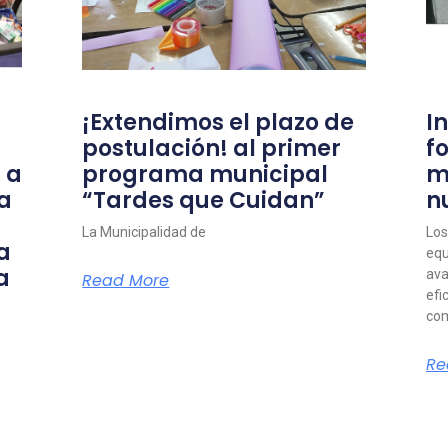
¡Extendimos el plazo de
I
postulación! al primer
f
 a
programa municipal
m
a
“Tardes que Cuidan”
n
La Municipalidad de
Los
a
equ
a
ava
Read More
efi
com
Re