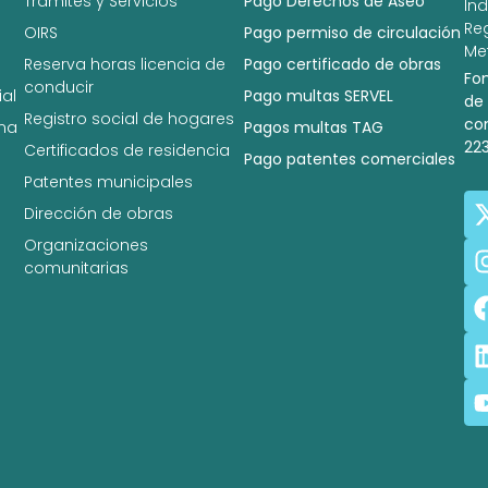
Trámites y Servicios
Pago Derechos de Aseo
In
Re
OIRS
Pago permiso de circulación
Met
Reserva horas licencia de
Pago certificado de obras
Fo
conducir
al
Pago multas SERVEL
de
Registro social de hogares
co
na
Pagos multas TAG
22
Certificados de residencia
Pago patentes comerciales
Patentes municipales
Dirección de obras
Organizaciones
comunitarias