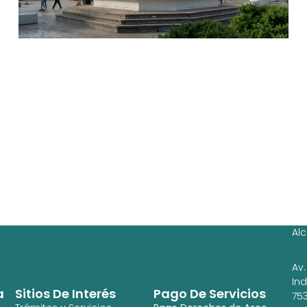
Ag
Ig
Al
Av.
In
a
Sitios De Interés
Pago De Servicios
753