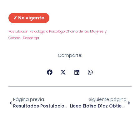
✗ No vigente
Postulación Psicológa o Psicológo Oficina de las Mujeres y
Género
Descarga
Comparte:
Página previa
Siguiente página
Resultados Postulaciones Feria Navideña 2024
Liceo Eloísa Díaz Obtiene 1° Lugar En Concurso Nacional De Coros Escolares