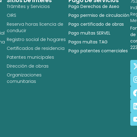
a
Sitios De Interés
Pago De Servicios
753
Trámites y Servicios
Pago Derechos de Aseo
In
Re
OIRS
Pago permiso de circulación
Met
Reserva horas licencia de
Pago certificado de obras
Fo
conducir
al
Pago multas SERVEL
de
Registro social de hogares
co
na
Pagos multas TAG
22
Certificados de residencia
Pago patentes comerciales
Patentes municipales
Dirección de obras
Organizaciones
comunitarias