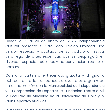
Desde el
10 al 28 de enero del 2026
,
Independencia
Cultural
presenta
Al Otro Lado: Edición Limitada
, una
versión especial y acotada de su tradicional festival
veraniego de artes escénicas que se desplegará en
diversos espacios públicos y no convencionales de la
comuna.
Con una cartelera entretenida, gratuita y dirigida a
públicos de todas las edades, el evento es organizado
en colaboración con la
Municipalidad de Independencia
y su
Corporación de Deportes
, la F
undación Teatro a Mil
,
la
Facultad de Medicina de la Universidad de Chile
y el
Club Deportivo Villa Ríos
.
El alcalde Agustín Iglesias invitó a la comunidad a ser