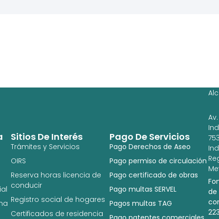
Ag
Ig
Al
Av.
In
a
Sitios De Interés
Pago De Servicios
753
Trámites y Servicios
Pago Derechos de Aseo
In
Re
OIRS
Pago permiso de circulación
Met
Reserva horas licencia de
Pago certificado de obras
Fo
conducir
al
Pago multas SERVEL
de
Registro social de hogares
co
na
Pagos multas TAG
22
Certificados de residencia
Pago patentes comerciales