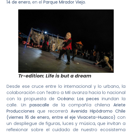
14 de enero
, en el
Parque Mirador Viejo
.
Tr-edition: Life is but a dream
Desde ese cruce entre lo internacional y lo urbano, la
colaboración con Teatro a Mil avanza hacia lo nacional
con la propuesta de
Océano: Los peces
inundan la
calle. Un
pasacalle
de la compañía chilena
Ariete
Producciones
que recorrerá
Avenida Hipódromo Chile
(viernes 16 de enero, entre el eje Vivaceta–Huasco)
con
un despliegue de figuras, luces y música, que invitan a
reflexionar sobre el cuidado de nuestro ecosistema