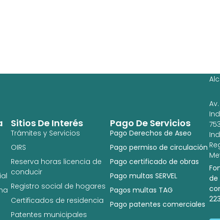
Ag
Ig
Al
Av.
In
a
Sitios De Interés
Pago De Servicios
753
Trámites y Servicios
Pago Derechos de Aseo
In
Re
OIRS
Pago permiso de circulación
Met
Reserva horas licencia de
Pago certificado de obras
Fo
conducir
al
Pago multas SERVEL
de
Registro social de hogares
co
na
Pagos multas TAG
22
Certificados de residencia
Pago patentes comerciales
Patentes municipales