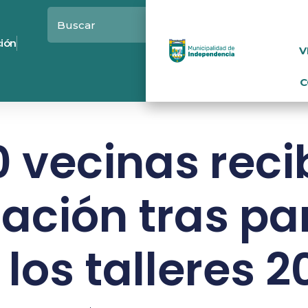
ción
V
C
 vecinas rec
cación tras pa
 los talleres 2