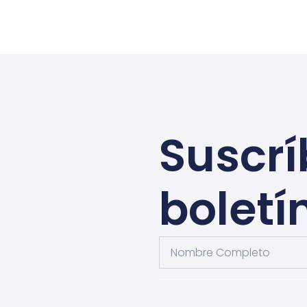
Suscrí
boletí