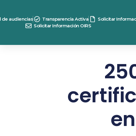
d de audiencias
Transparencia Activa
Solicitar Informa
Solicitar Información OIRS
250
certifi
en