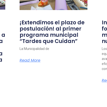
¡Extendimos el plazo de
I
postulación! al primer
f
 a
programa municipal
m
a
“Tardes que Cuidan”
n
La Municipalidad de
Los
a
equ
a
ava
Read More
efi
com
Re