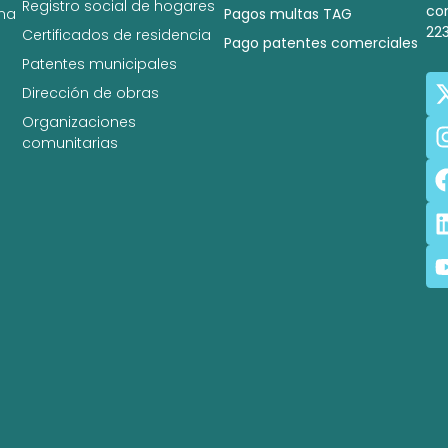
Registro social de hogares
co
na
Pagos multas TAG
22
Certificados de residencia
Pago patentes comerciales
Patentes municipales
Dirección de obras
Organizaciones
comunitarias