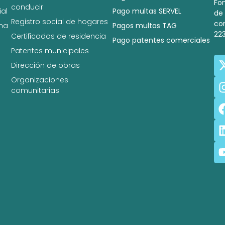
Fo
conducir
al
Pago multas SERVEL
de
Registro social de hogares
co
na
Pagos multas TAG
22
Certificados de residencia
Pago patentes comerciales
Patentes municipales
Dirección de obras
Organizaciones
comunitarias