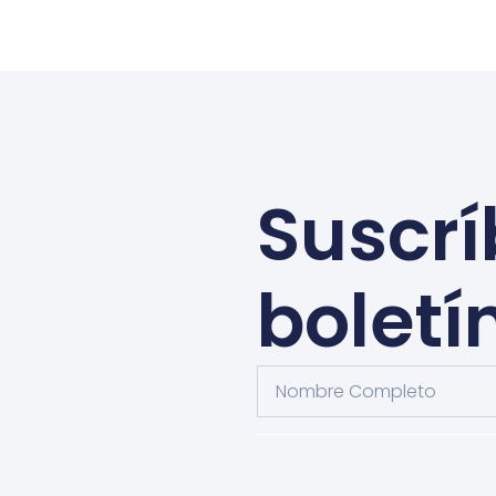
Suscrí
boletí