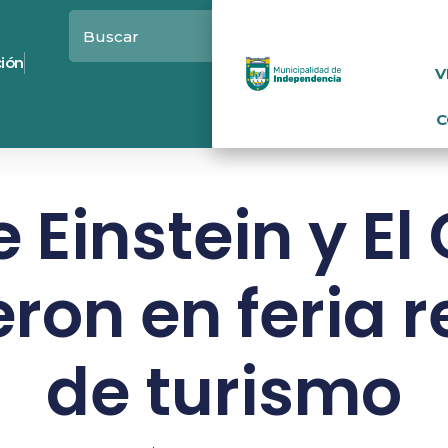
ción
V
C
 Einstein y E
ron en feria 
de turismo