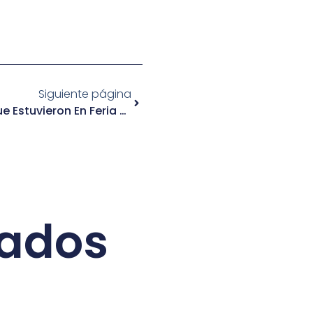
Siguiente página
Pipas De Einstein Y El Copihue Estuvieron En Feria Regional De Turismo
nados