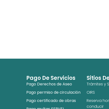
Pago De Servicios
Sitios D
Pago Derechos de Aseo
Trámites y S
Pago permiso de circulación
OIRS
Pago certificado de obras
Reserva hor
conducir
Pago multas SERVEL