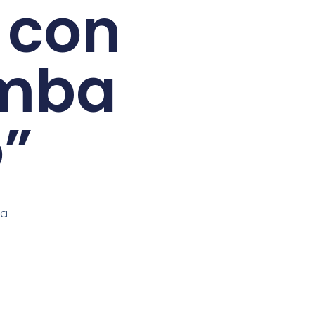
 con
imba
o”
ia