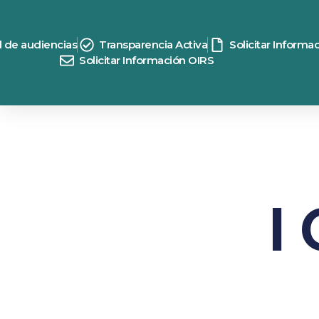
d de audiencias
Transparencia Activa
Solicitar Informa
Solicitar Información OIRS
I