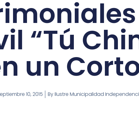
rimoniales
il “Tú Ch
n un Cort
eptiembre 10, 2015
By
Ilustre Municipalidad Independenc