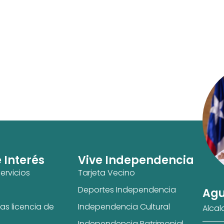
e Interés
Vive Independencia
ervicios
Tarjeta Vecino
Deportes Independencia
Agu
as licencia de
Independencia Cultural
Alcal
Independencia Patrimonial