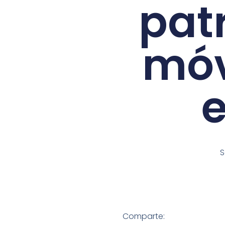
pat
móv
e
S
Comparte: