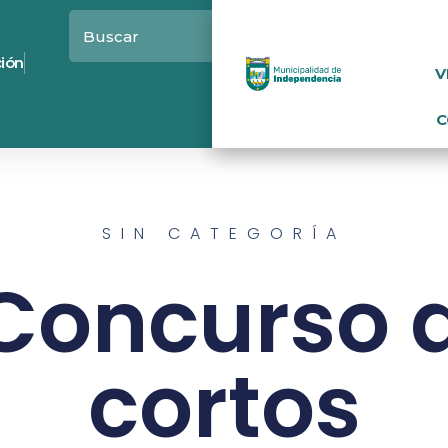
ción
V
C
SIN CATEGORÍA
 Concurso 
cortos