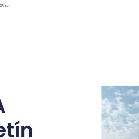
/2026
A
etín