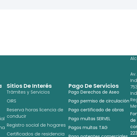
Ag
Ig
Al
Av.
In
a
Sitios De Interés
Pago De Servicios
753
Trámites y Servicios
Pago Derechos de Aseo
In
Re
OIRS
Pago permiso de circulación
Met
Reserva horas licencia de
Pago certificado de obras
Fo
conducir
al
Pago multas SERVEL
de
Registro social de hogares
co
na
Pagos multas TAG
22
Certificados de residencia
Pago patentes comerciales