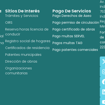
Av.
In
a
Sitios De Interés
Pago De Servicios
753
Trámites y Servicios
Pago Derechos de Aseo
In
Re
OIRS
Pago permiso de circulación
Met
Reserva horas licencia de
Pago certificado de obras
Fo
conducir
al
Pago multas SERVEL
de
Registro social de hogares
co
na
Pagos multas TAG
22
Certificados de residencia
Pago patentes comerciales
Patentes municipales
Dirección de obras
Organizaciones
comunitarias