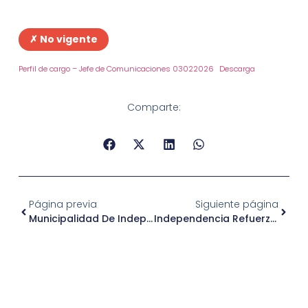
✗ No vigente
Perfil de cargo – Jefe de Comunicaciones 03022026
Descarga
Comparte:
Página previa
Siguiente página
Municipalidad De Independencia Firma Convenio Con Fundación Tacal Para Fortalecer La Inclusión Laboral De Personas Con Discapacidad
Independencia Refuerza Política De Tolerancia Cero Con Operativo De Fiscalización En Ciclovía Próxima A Hospitales