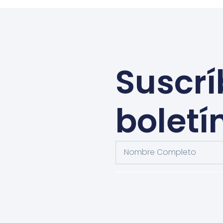
Suscrí
boletí