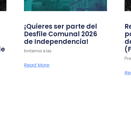
¡Quieres ser parte del
R
Desfile Comunal 2026
p
de Independencia!
d
de
(
Invitamos a las
Pre
Read More
Re