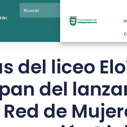
ción
V
C
 del liceo Elo
ipan del lanz
a Red de Mujer