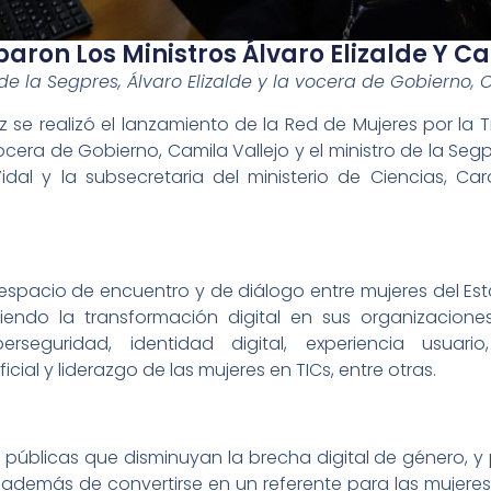
paron Los Ministros Álvaro Elizalde Y Ca
o de la Segpres, Álvaro Elizalde y la vocera de Gobierno, 
az se realizó el lanzamiento de la Red de Mujeres por la 
ocera de Gobierno, Camila Vallejo y el ministro de la Segp
idal y la subsecretaria del ministerio de Ciencias, Ca
espacio de encuentro y de diálogo entre mujeres del Esta
iendo la transformación digital en sus organizacione
rseguridad, identidad digital, experiencia usuari
ificial y liderazgo de las mujeres en TICs, entre otras.
s públicas que disminuyan la brecha digital de género, y 
además de convertirse en un referente para las mujeres