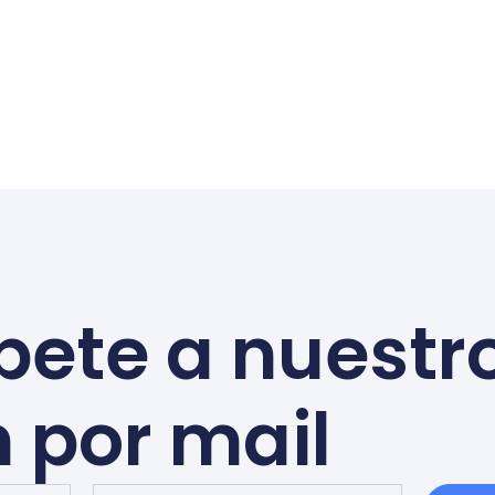
bete a nuestr
n por mail