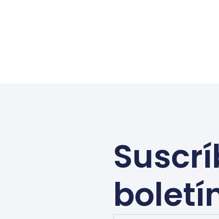
Suscrí
boletí