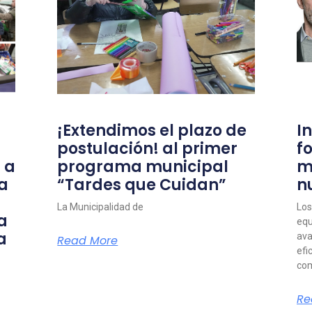
¡Extendimos el plazo de
I
postulación! al primer
f
 a
programa municipal
m
a
“Tardes que Cuidan”
n
La Municipalidad de
Los
a
equ
a
ava
Read More
efi
com
Re