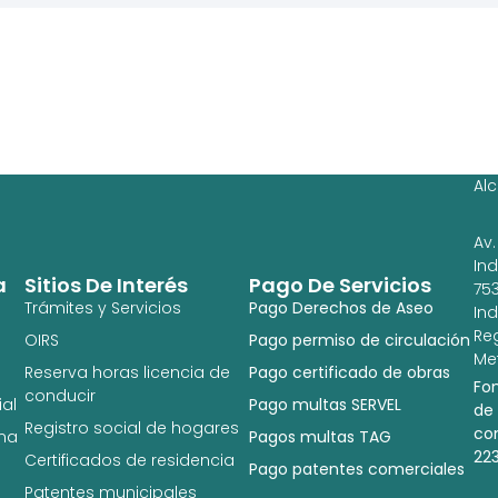
Ag
Ig
Al
Av.
In
a
Sitios De Interés
Pago De Servicios
753
Trámites y Servicios
Pago Derechos de Aseo
In
Re
OIRS
Pago permiso de circulación
Met
Reserva horas licencia de
Pago certificado de obras
Fo
conducir
al
Pago multas SERVEL
de
Registro social de hogares
co
na
Pagos multas TAG
22
Certificados de residencia
Pago patentes comerciales
Patentes municipales