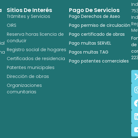
In
a
Sitios De Interés
Pago De Servicios
753
Trámites y Servicios
Pago Derechos de Aseo
In
Re
OIRS
Pago permiso de circulación
Met
Reserva horas licencia de
Pago certificado de obras
Fo
conducir
al
Pago multas SERVEL
de
Registro social de hogares
co
na
Pagos multas TAG
22
Certificados de residencia
Pago patentes comerciales
Patentes municipales
Dirección de obras
Organizaciones
comunitarias