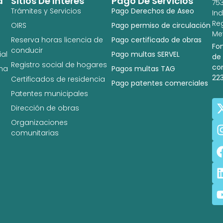
a
Sitios De Interés
Pago De Servicios
753
Trámites y Servicios
Pago Derechos de Aseo
In
Re
OIRS
Pago permiso de circulación
Met
Reserva horas licencia de
Pago certificado de obras
Fo
conducir
al
Pago multas SERVEL
de
Registro social de hogares
co
na
Pagos multas TAG
22
Certificados de residencia
Pago patentes comerciales
Patentes municipales
Dirección de obras
Organizaciones
comunitarias