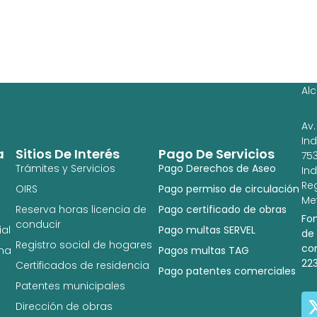
Ag
Ig
Al
Av.
In
a
Sitios De Interés
Pago De Servicios
753
Trámites y Servicios
Pago Derechos de Aseo
In
Re
OIRS
Pago permiso de circulación
Met
Reserva horas licencia de
Pago certificado de obras
Fo
conducir
al
Pago multas SERVEL
de
Registro social de hogares
co
na
Pagos multas TAG
22
Certificados de residencia
Pago patentes comerciales
Patentes municipales
Dirección de obras