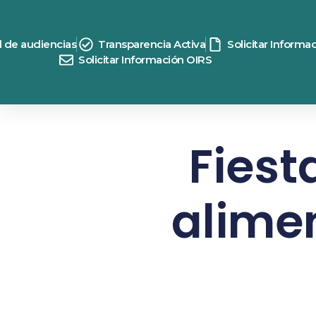
d de audiencias
Transparencia Activa
Solicitar Informa
Solicitar Información OIRS
Fiest
alimen