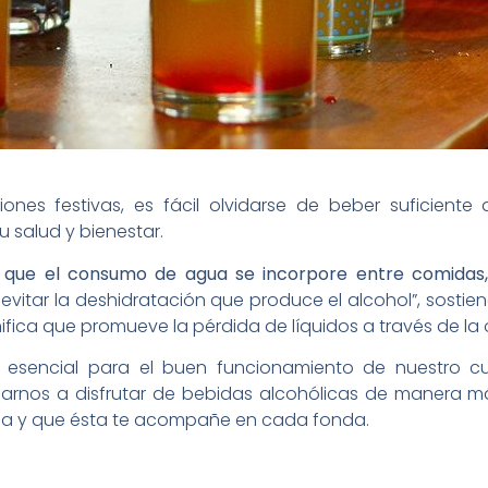
ones festivas, es fácil olvidarse de beber suficient
u salud y bienestar.
r que el consumo de agua se incorpore entre comidas,
a evitar la deshidratación que produce el alcohol”, sosti
gnifica que promueve la pérdida de líquidos a través de la
 esencial para el buen funcionamiento de nuestro 
arnos a disfrutar de bebidas alcohólicas de manera 
gua y que ésta te acompañe en cada fonda.