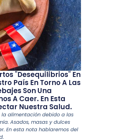
tos "desequilibrios" En
ro País En Torno A Las
ebajes Son Una
os A Caer. En Esta
ectar Nuestra Salud.
 la alimentación debido a las
omía. Asados, masas y dulces
er. En esta nota hablaremos del
d.