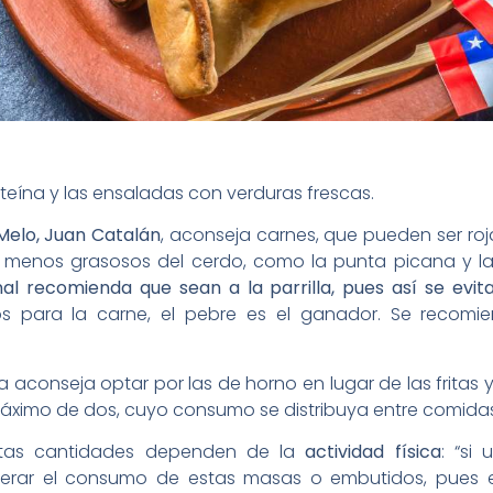
roteína y las ensaladas con verduras frescas.
Melo, Juan Catalán
, aconseja carnes, que pueden ser roj
s menos grasosos del cerdo, como la punta picana y la
nal recomienda que sean a la parrilla, pues así se evit
 para la carne, el pebre es el ganador. Se recomie
sta aconseja optar por las de horno en lugar de las fritas
áximo de dos, cuyo consumo se distribuya entre comidas
 estas cantidades dependen de la
actividad física
: “si
rar el consumo de estas masas o embutidos, pues e