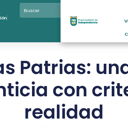
ción
V
C
as Patrias: un
ticia con crit
realidad