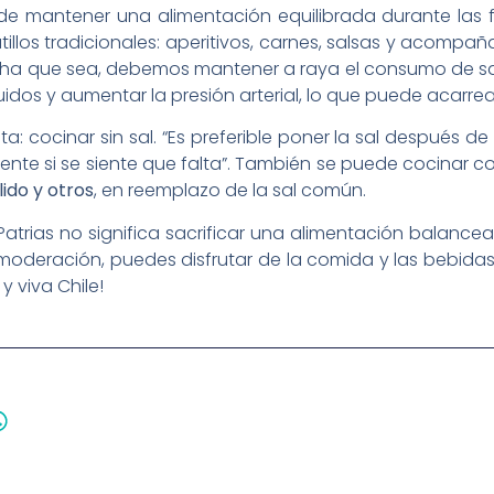
de mantener una alimentación equilibrada durante las f
llos tradicionales: aperitivos, carnes, salsas y acompañ
cha que sea, debemos mantener a raya el consumo de sal,
íquidos y aumentar la presión arterial, lo que puede acar
ta: cocinar sin sal. “Es preferible poner la sal después 
amente si se siente que falta”. También se puede cocina
ido y otros
, en reemplazo de la sal común.
as Patrias no significa sacrificar una alimentación balan
oderación, puedes disfrutar de la comida y las bebidas 
 y viva Chile!