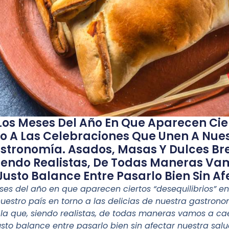
os Meses Del Año En Que Aparecen Cier
o A Las Celebraciones Que Unen A Nuest
astronomía. Asados, Masas Y Dulces Br
Siendo Realistas, De Todas Maneras Vam
usto Balance Entre Pasarlo Bien Sin Af
es del año en que aparecen ciertos “desequilibrios” en
estro país en torno a las delicias de nuestra gastron
la que, siendo realistas, de todas maneras vamos a ca
usto balance entre pasarlo bien sin afectar nuestra salu