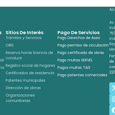
Ig
Al
Av.
In
a
Sitios De Interés
Pago De Servicios
753
Trámites y Servicios
Pago Derechos de Aseo
In
Re
OIRS
Pago permiso de circulación
Met
Reserva horas licencia de
Pago certificado de obras
Fo
conducir
al
Pago multas SERVEL
de
Registro social de hogares
co
na
Pagos multas TAG
22
Certificados de residencia
Pago patentes comerciales
Patentes municipales
Dirección de obras
Organizaciones
comunitarias