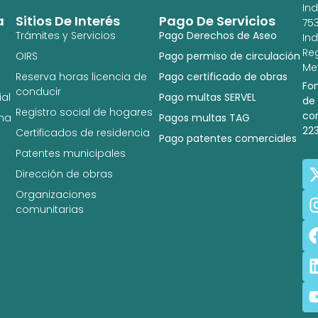
In
a
Sitios De Interés
Pago De Servicios
753
Trámites y Servicios
Pago Derechos de Aseo
In
Re
OIRS
Pago permiso de circulación
Met
Reserva horas licencia de
Pago certificado de obras
Fo
conducir
al
Pago multas SERVEL
de
Registro social de hogares
co
na
Pagos multas TAG
22
Certificados de residencia
Pago patentes comerciales
Patentes municipales
Dirección de obras
Organizaciones
comunitarias