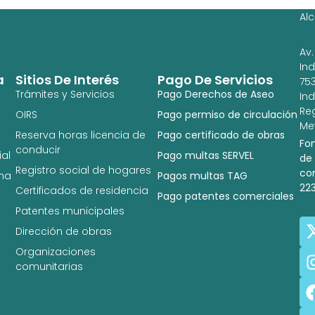
Al
Av.
In
a
Sitios De Interés
Pago De Servicios
753
Trámites y Servicios
Pago Derechos de Aseo
In
Re
OIRS
Pago permiso de circulación
Met
Reserva horas licencia de
Pago certificado de obras
Fo
conducir
al
Pago multas SERVEL
de
Registro social de hogares
co
na
Pagos multas TAG
22
Certificados de residencia
Pago patentes comerciales
Patentes municipales
Dirección de obras
Organizaciones
comunitarias