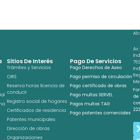
Ag
Ig
Al
Av.
In
a
Sitios De Interés
Pago De Servicios
753
Trámites y Servicios
Pago Derechos de Aseo
In
Re
OIRS
Pago permiso de circulación
Met
Reserva horas licencia de
Pago certificado de obras
Fo
conducir
al
Pago multas SERVEL
de
Registro social de hogares
co
na
Pagos multas TAG
22
Certificados de residencia
Pago patentes comerciales
Patentes municipales
Dirección de obras
Organizaciones