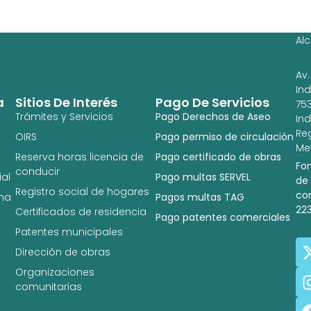
Ag
Ig
Al
Av.
In
a
Sitios De Interés
Pago De Servicios
753
Trámites y Servicios
Pago Derechos de Aseo
In
Re
OIRS
Pago permiso de circulación
Met
Reserva horas licencia de
Pago certificado de obras
Fo
conducir
al
Pago multas SERVEL
de
Registro social de hogares
co
na
Pagos multas TAG
22
Certificados de residencia
Pago patentes comerciales
Patentes municipales
Dirección de obras
Organizaciones
comunitarias