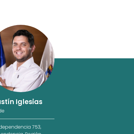
stín Iglesias
de
ndependencia 753,