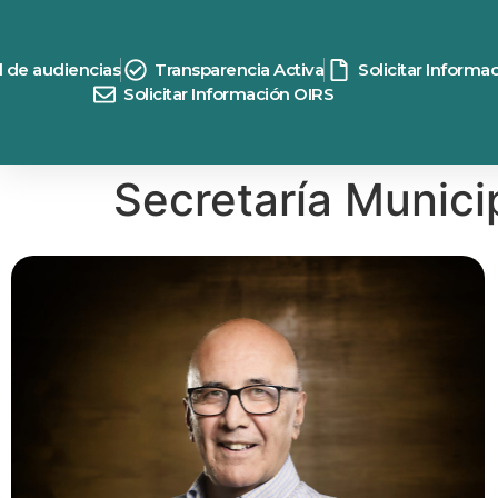
contenido
d de audiencias
Transparencia Activa
Solicitar Informa
Solicitar Información OIRS
Secretaría Munici