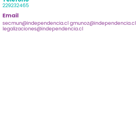
229232465
Email
secmun@independencia.cl gmunoz@independencia.cl
legalizaciones@independencia.cl