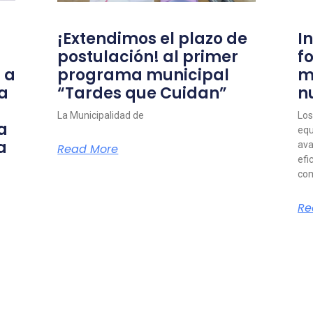
¡Extendimos el plazo de
I
postulación! al primer
f
 a
programa municipal
m
a
“Tardes que Cuidan”
n
La Municipalidad de
Los
a
equ
a
ava
Read More
efi
com
Re