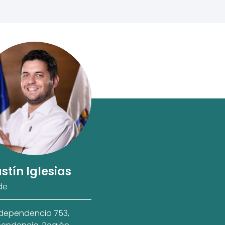
stín Iglesias
de
ndependencia 753,