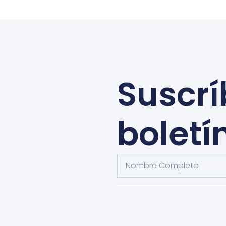
Suscrí
boletí