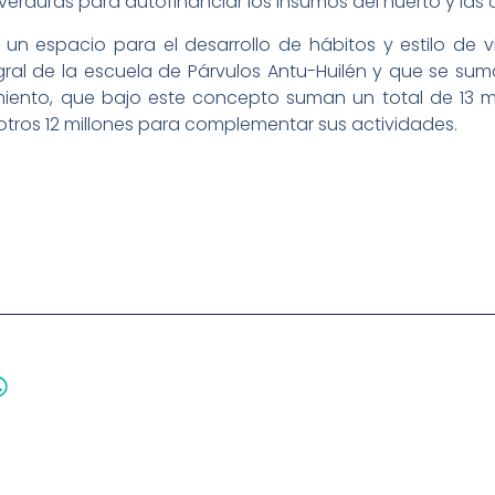
erduras para autofinanciar los insumos del huerto y las 
un espacio para el desarrollo de hábitos y estilo de vi
gral de la escuela de Párvulos Antu-Huilén y que se su
iento, que bajo este concepto suman un total de 13 mil
otros 12 millones para complementar sus actividades.