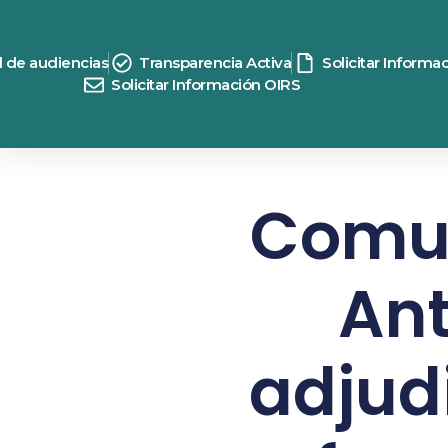
d de audiencias
Transparencia Activa
Solicitar Informa
Solicitar Información OIRS
Comun
Ant
adjud