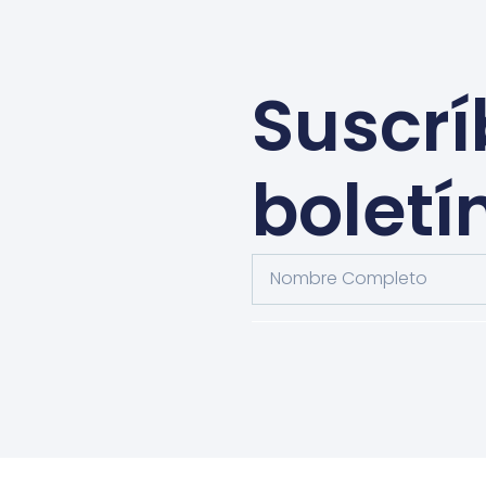
Suscrí
boletí