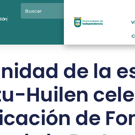
ción
V
C
idad de la e
u-Huilen cel
icación de Fo