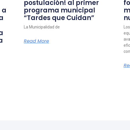
postulación! al primer
f
 a
programa municipal
m
a
“Tardes que Cuidan”
n
La Municipalidad de
Los
a
equ
a
ava
Read More
efi
com
Re