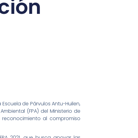
cción
a Escuela de Párvulos Antu-Huilen,
Ambiental (FPA) del Ministerio de
y reconocimiento al compromiso
 FPA 2021, que busca apoyar las