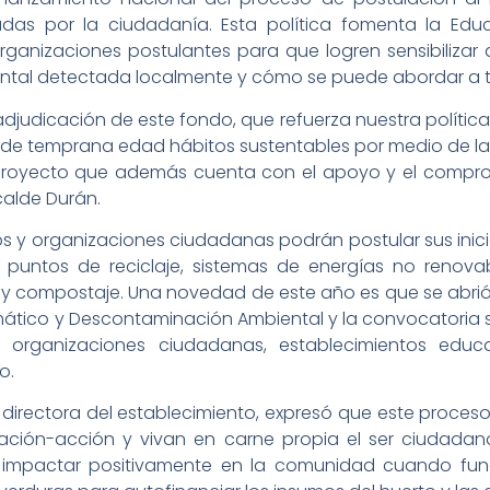
tadas por la ciudadanía. Esta política fomenta la Ed
 organizaciones postulantes para que logren sensibiliza
ental detectada localmente y cómo se puede abordar a 
judicación de este fondo, que refuerza nuestra política
desde temprana edad hábitos sustentables por medio de l
proyecto que además cuenta con el apoyo y el comprom
calde Durán.
nos y organizaciones ciudadanas podrán postular sus inic
 puntos de reciclaje, sistemas de energías no renova
 y compostaje. Una novedad de este año es que se abrió
ático y Descontaminación Ambiental y la convocatoria s
organizaciones ciudadanas, establecimientos educa
o.
a, directora del establecimiento, expresó que este proces
gación-acción y vivan en carne propia el ser ciudadano
impactar positivamente en la comunidad cuando func