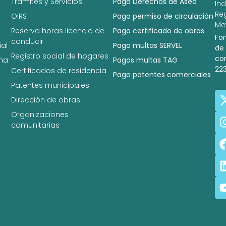
Trámites y Servicios
Pago Derechos de Aseo
In
Re
OIRS
Pago permiso de circulación
Met
Reserva horas licencia de
Pago certificado de obras
Fo
conducir
al
Pago multas SERVEL
de
Registro social de hogares
co
na
Pagos multas TAG
22
Certificados de residencia
Pago patentes comerciales
Patentes municipales
Dirección de obras
Organizaciones
comunitarias