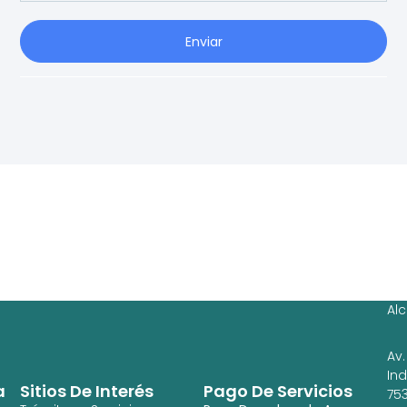
Enviar
Ag
Ig
Al
Av.
In
a
Sitios De Interés
Pago De Servicios
753