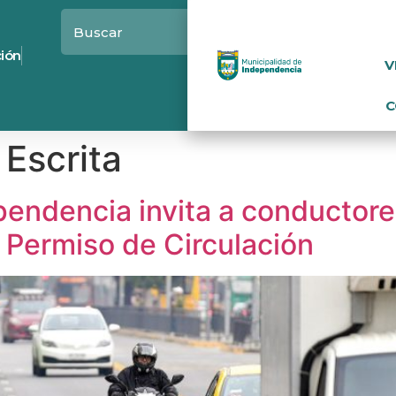
ción
V
C
 Escrita
pendencia invita a conductore
 Permiso de Circulación