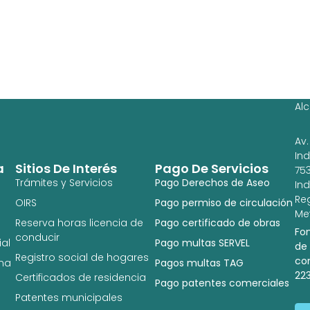
Ag
Ig
Al
Av.
In
a
Sitios De Interés
Pago De Servicios
753
Trámites y Servicios
Pago Derechos de Aseo
In
Re
OIRS
Pago permiso de circulación
Met
Reserva horas licencia de
Pago certificado de obras
Fo
conducir
al
Pago multas SERVEL
de
Registro social de hogares
co
na
Pagos multas TAG
22
Certificados de residencia
Pago patentes comerciales
Patentes municipales