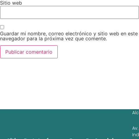
Sitio web
Guardar mi nombre, correo electrónico y sitio web en este
navegador para la próxima vez que comente.
Ag
Ig
Al
Av.
In