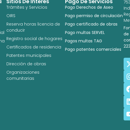
a
Sitios De Interés
Pago De Servicios
753
Trámites y Servicios
Pago Derechos de Aseo
In
Re
OIRS
Pago permiso de circulación
Met
Reserva horas licencia de
Pago certificado de obras
Fo
conducir
al
Pago multas SERVEL
de
Registro social de hogares
co
na
Pagos multas TAG
22
Certificados de residencia
Pago patentes comerciales
Patentes municipales
Dirección de obras
Organizaciones
comunitarias