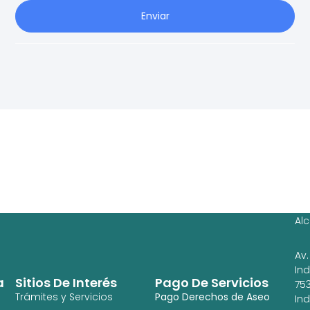
Enviar
Ag
Ig
Al
Av.
In
a
Sitios De Interés
Pago De Servicios
753
Trámites y Servicios
Pago Derechos de Aseo
In