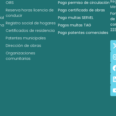
Re
OIRS
Pago permiso de circulación
Met
Reserva horas licencia de
Pago certificado de obras
Fo
conducir
al
Pago multas SERVEL
de
Registro social de hogares
co
na
Pagos multas TAG
22
Certificados de residencia
Pago patentes comerciales
Patentes municipales
Dirección de obras
Organizaciones
comunitarias